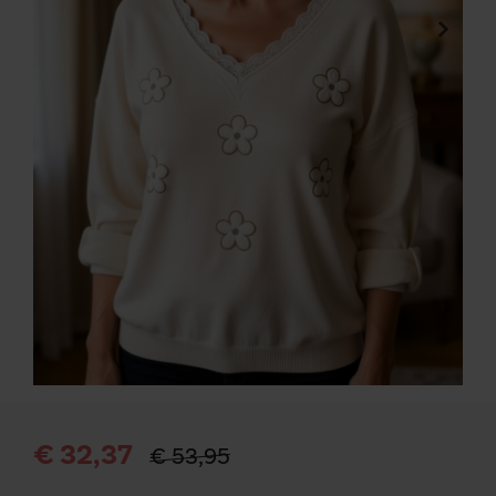
€ 32,37
€ 53,95