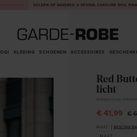
------------
SOLDEN OP XANDRES, K-DESIGN, CAROLINE BISS, RIN
LOGI
KLEDING
SCHOENEN
ACCESSOIRES
GESCHENK
TOON ALLE KLEDING
TOON ALLE SCHOENEN
TOON ALLE
ACCESSOIRES
Red Butt
KLEEDJES
SANDALEN
HALFLANG KLEEDJE
licht
HANDTASSEN
BROEKEN
PUMPS
LANGE BROEK
LANG KLEED
Artikelnummer: 1483410
SJAALS
€ 41,99
PULLS/GILETS
SNEAKERS
KORT KLEEDJE
JUMPSUIT
PULL
€ 6
RIEMEN
TOPJES
MOCASSINS
TUNIEK
SHORT
GILET
|
MAAT
BESCHIKB
HALSKETTING