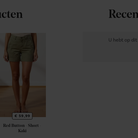
ucten
Recen
U hebt op di
€ 59,99
Red Button - Short -
Kaki