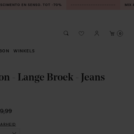
ASCIMENTO EN SENSO. TOT -70%
-------------------------
MIX &
Aanmelden
Winke
Zoeken
0
/
Registreren
BON
WINKELS
BONHEIDEN
on - Lange Broek - Jeans
MECHELEN
ZOERSEL
1
9,99
AARHEID