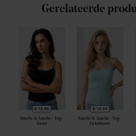
Gerelateerde prod
€ 15,95
€ 15,95
Amelie & Amelie - Top -
Amelie & Amelie - Top -
Zwart
Lichtblauw