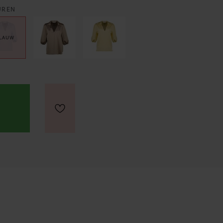
UREN
LAUW