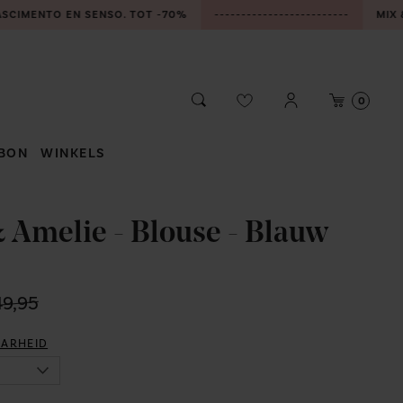
ASCIMENTO EN SENSO. TOT -70%
-------------------------
MIX &
Aanmelden
Winke
Zoeken
0
/
Registreren
BON
WINKELS
BONHEIDEN
 Amelie - Blouse - Blauw
MECHELEN
2
ZOERSEL
49,95
AARHEID