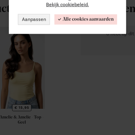
Bekijk cookiebeleid.
ucten
Recen
Aanpassen
Alle cookies aanvaarden
U hebt op di
€ 15,95
Amelie & Amelie - Top -
Geel