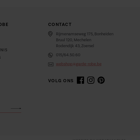
OBE
CONTACT
Rijmenamseweg 175, Bonheiden
Bruul 120, Mechelen
Rodendijk 43, Zoersel
NIS
015/64.50.60
S
webshop@garde-robe.be
VOLG ONS