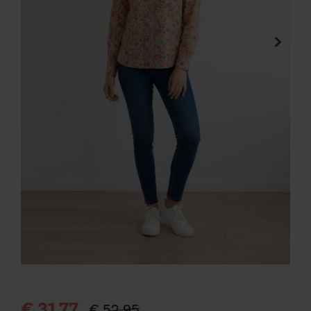
€ 31,77
€ 52,95