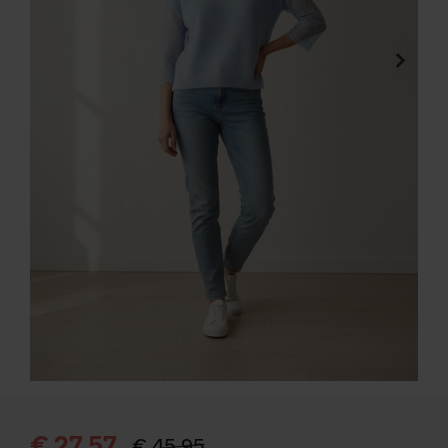
€ 27,57
€ 45,95