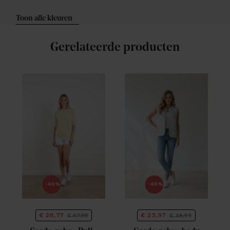
Toon alle kleuren
Gerelateerde producten
-40%
-40%
€ 28,77
€ 23,97
€ 47,95
€ 39,95