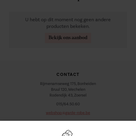
U hebt op dit moment nog geen andere
producten bekeken.
Bekijk ons aanbod
CONTACT
Rijmenamseweg 175, Bonheiden
Bruul 120, Mechelen
Rodendijk 43, Zoersel
015/64.50.60
webshop@garde-robe.be
VOLG ONS