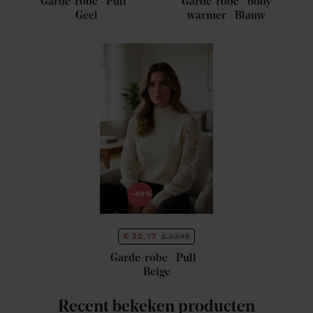
Garde-robe - Pull -
Garde-robe - body
Geel
warmer - Blauw
-40%
€ 22,77
€ 37,95
Garde-robe - Pull -
Beige
Recent bekeken producten