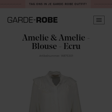
--------------
TAG ONS IN JE GARDE-ROBE OUTFIT!
------------
Toggle
navigat
Amelie & Amelie -
Blouse - Ecru
Artikelnummer: 14875301