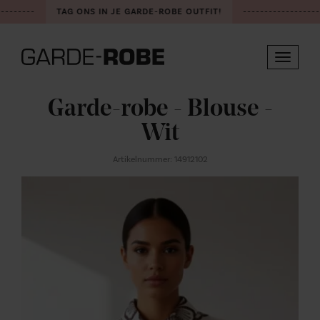
--------
TAG ONS IN JE GARDE-ROBE OUTFIT!
------------------
Toggle
navigat
Garde-robe - Blouse -
Wit
Artikelnummer: 14912102