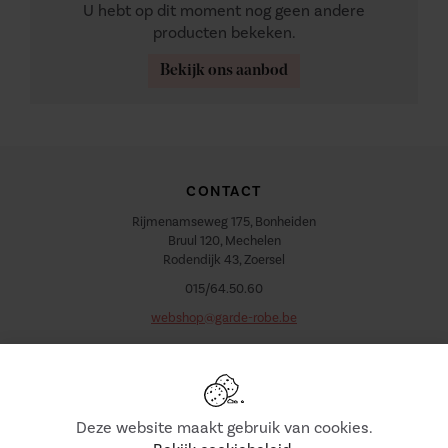
U hebt op dit moment nog geen andere
producten bekeken.
Bekijk ons aanbod
CONTACT
Rijmenamseweg 175, Bonheiden
Bruul 120, Mechelen
Rodendijk 43, Zoersel
015/64.50.60
webshop@garde-robe.be
VOLG ONS
Deze website maakt gebruik van cookies.