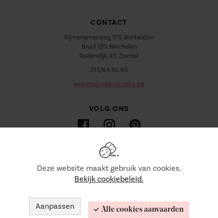
CONTACT
Rijmenamseweg 175, Bonheiden
Bruul 120, Mechelen
Rodendijk 43, Zoersel
015/64.50.60
webshop@garde-robe.be
VOLG ONS
Deze website maakt gebruik van cookies.
Bekijk cookiebeleid.
© 2026 GARDE ROBE. ALLE RECHTEN VOORBEHOUDEN ||
DUIDELIJKE E-COMMERCE BINNEN EU MET ODR
INFORMATIEPLATFORM.
Aanpassen
WEBSITE BY WEBATVANTAGE
Alle cookies aanvaarden