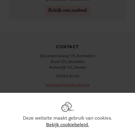
Bekijk ons aanbod
CONTACT
Rijmenamseweg 175, Bonheiden
Bruul 120, Mechelen
Rodendijk 43, Zoersel
015/64.50.60
webshop@garde-robe.be
VOLG ONS
Deze website maakt gebruik van cookies.
Bekijk cookiebeleid.