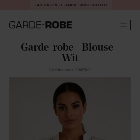
-------------
TAG ONS IN JE GARDE-ROBE OUTFIT!
-------------
Toggle
navigat
Garde-robe - Blouse -
Wit
Artikelnummer: 14887004