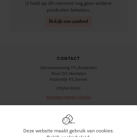
U hebt op dit moment nog geen andere
producten bekeken.
Bekijk ons aanbod
CONTACT
Rijmenamseweg 175, Bonheiden
Bruul 120, Mechelen
Rodendijk 43, Zoersel
015/64.50.60
webshop@garde-robe.be
VOLG ONS
Deze website maakt gebruik van cookies.