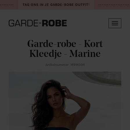
--------
TAG ONS IN JE GARDE-ROBE OUTFIT!
------------------
Toggle
navigat
Garde-robe - Kort
Kleedje - Marine
Artikelnummer: 14914304