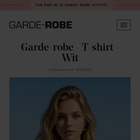
-------------
TAG ONS IN JE GARDE-ROBE OUTFIT!
-------------
Toggle
navigat
Garde-robe - T-shirt -
Wit
Artikelnummer: 14938501