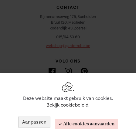
CONTACT
Rijmenamseweg 175, Bonheiden
Bruul 120, Mechelen
Rodendijk 43, Zoersel
015/64.50.60
webshop@garde-robe.be
VOLG ONS
Deze website maakt gebruik van cookies.
Bekijk cookiebeleid.
© 2026 GARDE ROBE. ALLE RECHTEN VOORBEHOUDEN ||
DUIDELIJKE E-COMMERCE BINNEN EU MET ODR
INFORMATIEPLATFORM.
Aanpassen
WEBSITE BY WEBATVANTAGE
Alle cookies aanvaarden