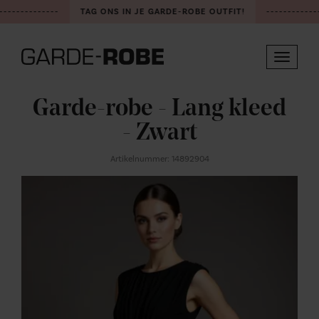
--------------
TAG ONS IN JE GARDE-ROBE OUTFIT!
-------------
Toggle
navigat
Garde-robe - Lang kleed
- Zwart
Artikelnummer: 14892904