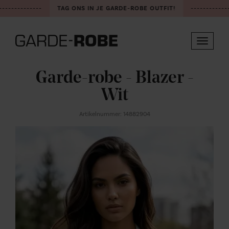
-------------
TAG ONS IN JE GARDE-ROBE OUTFIT!
-------------
Toggle
navigat
Garde-robe - Blazer -
Wit
Artikelnummer: 14882904