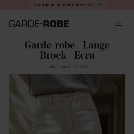
-------------
TAG ONS IN JE GARDE-ROBE OUTFIT!
-------------
Toggle
navigat
Garde-robe - Lange
Broek - Ecru
Artikelnummer: 14940602