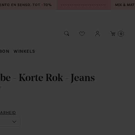
ENTO EN SENSO. TOT -70%
-------------------------
MIX & MAT
Aanmelden
Winke
Zoeken
0
/
Registreren
BON
WINKELS
BONHEIDEN
be - Korte Rok - Jeans
MECHELEN
1
ZOERSEL
AARHEID