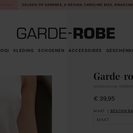
-------
SOLDEN OP XANDRES, K-DESIGN, CAROLINE BISS, RINASCIM
LOGI
KLEDING
SCHOENEN
ACCESSOIRES
GESCHENK
TOON ALLE KLEDING
TOON ALLE SCHOENEN
TOON ALLE
ACCESSOIRES
Garde-ro
TOPJES
SNEAKERS
TOP
HANDTASSEN
Artikelnummer: 1495840
PULLS/GILETS
PUMPS
BLOUSE
PULL
€ 39,95
SJAALS
JASSEN
MOCASSINS
BODY WARMER
DEBARDEUR
T-SHIRT
|
MAAT
BESCHIKB
HALSKETTING
BROEKEN
SANDALEN
LANGE BROEK
GILET
POLO
JAS
ARMBAND