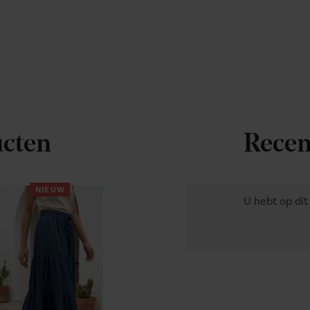
ucten
Recen
NIEUW
U hebt op di