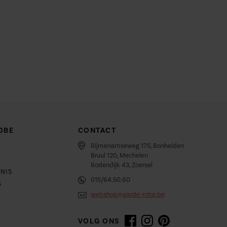
OBE
CONTACT
Rijmenamseweg 175, Bonheiden
Bruul 120, Mechelen
Rodendijk 43, Zoersel
NIS
015/64.50.60
S
webshop@garde-robe.be
VOLG ONS