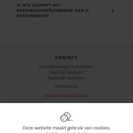
IK HEB GESHOPT MET
KORTING/KOPPELVERKOOP. KAN IK
RETOURNEREN?
CONTACT
Rijmenamseweg 175, Bonheiden
Bruul 120, Mechelen
Rodendijk 43, Zoersel
015/64.50.60
webshop@garde-robe.be
VOLG ONS
Deze website maakt gebruik van cookies.